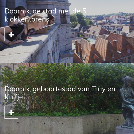
Doornik, de stad met de 5
klokkentorens
Doornik, geboortestad van Tiny en
Kuifje