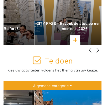
CITY PASS - Bezoek de stad op een s
t Belfort !
manier in 2026!
nformatie
Meer informatie
Te doen
Kies uw activiteiten volgens het thema van uw keuze.
Algemene categorie