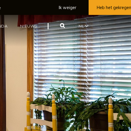
e
Ik weiger
Heb het gekrege
ZOEK
NDA
NIEUWS
NL