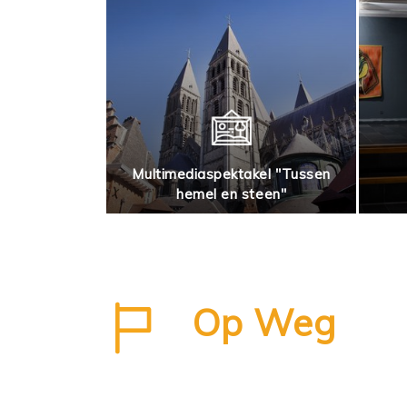
Multimediaspektakel "Tussen
enture
hemel en steen"
Op Weg