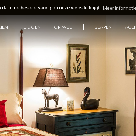
Meer informati
dat u de beste ervaring op onze website krijgt.
ZIEN
TE DOEN
OP WEG
SLAPEN
AGE