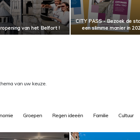
CITY PASS - Bezoek de st
ropening van het Belfort !
een slimme manier in 20
t thema van uw keuze.
onomie
Groepen
Regen ideeën
Familie
Cultuur