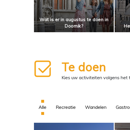
resco in het
Wat is er in augustus te doen in
ornik!
Doornik?
He
Te doen
Kies uw activiteiten volgens he
Alle
Recreatie
Wandelen
Gastr