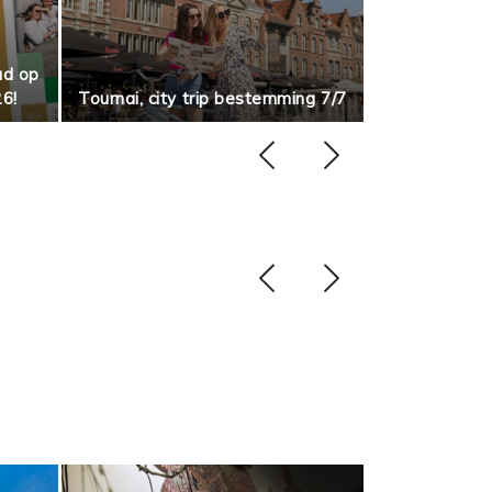
ad op
Doe mee
26!
Tournai, city trip bestemming 7/7
rondleid