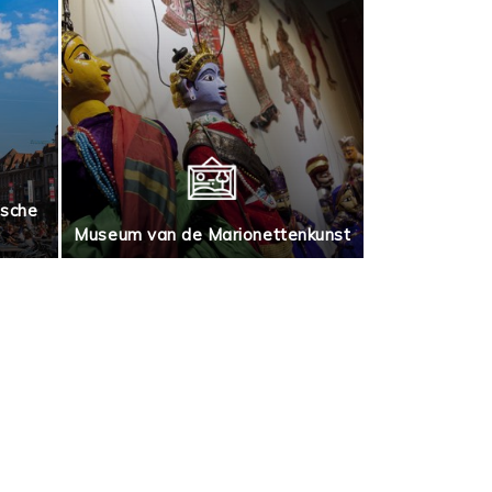
ische
Museum 
Museum van de Marionettenkunst
ges